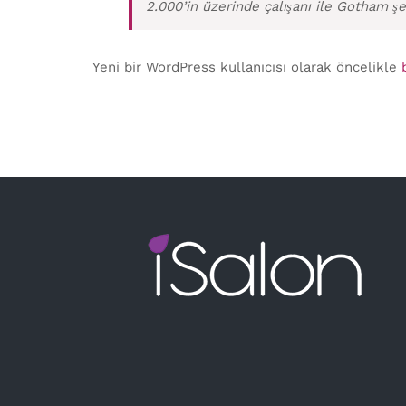
2.000’in üzerinde çalışanı ile Gotham şe
Yeni bir WordPress kullanıcısı olarak öncelikle