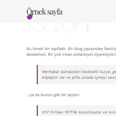
Skip
to
Örnek sayfa
content
Bu örnek bir sayfadır. Bir blog yazısından farkl
destekler). Bir çok insan potansiyel ziyaretçile
Merhaba! Gündüzleri bisikletli kurye, g
köpeğim var ve piña colada içmeyi sev
…ya da bunun gibi bir şeyler:
XYZ firması 1971’de kurulmuştur ve kur