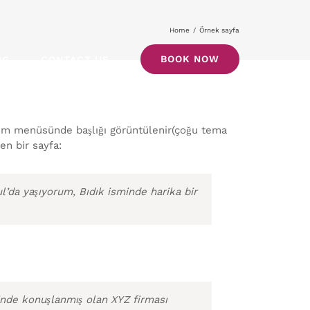
Home
/
Örnek sayfa
BOOK NOW
OG
CONTACT US
laşım menüsünde başlığı görüntülenir(çoğu tema
en bir sayfa:
l’da yaşıyorum, Bıdık isminde harika bir
inde konuşlanmış olan XYZ firması