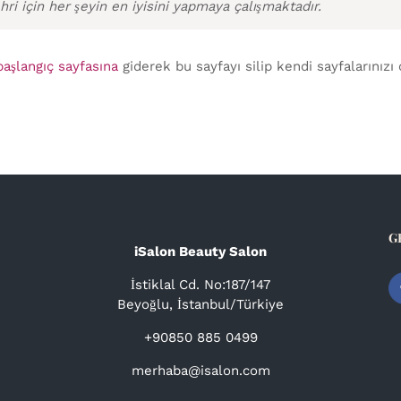
hri için her şeyin en iyisini yapmaya çalışmaktadır.
başlangıç sayfasına
giderek bu sayfayı silip kendi sayfalarınızı 
G
iSalon Beauty Salon
İstiklal Cd. No:187/147
Beyoğlu, İstanbul/Türkiye
+90850 885 0499
merhaba@isalon.com