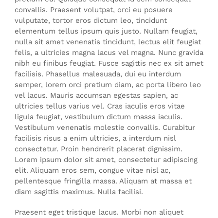
convallis. Praesent volutpat, orci eu posuere
vulputate, tortor eros dictum leo, tincidunt
elementum tellus ipsum quis justo. Nullam feugiat,
nulla sit amet venenatis tincidunt, lectus elit feugiat
felis, a ultricies magna lacus vel magna. Nunc gravida
nibh eu finibus feugiat. Fusce sagittis nec ex sit amet
facilisis. Phasellus malesuada, dui eu interdum
semper, lorem orci pretium diam, ac porta libero leo
vel lacus. Mauris accumsan egestas sapien, ac
ultricies tellus varius vel. Cras iaculis eros vitae
ligula feugiat, vestibulum dictum massa iaculis.
Vestibulum venenatis molestie convallis. Curabitur
facilisis risus a enim ultricies, a interdum nisl
consectetur. Proin hendrerit placerat dignissim.
Lorem ipsum dolor sit amet, consectetur adipiscing
elit. Aliquam eros sem, congue vitae nisl ac,
pellentesque fringilla massa. Aliquam at massa et
diam sagittis maximus. Nulla facilisi.
Praesent eget tristique lacus. Morbi non aliquet