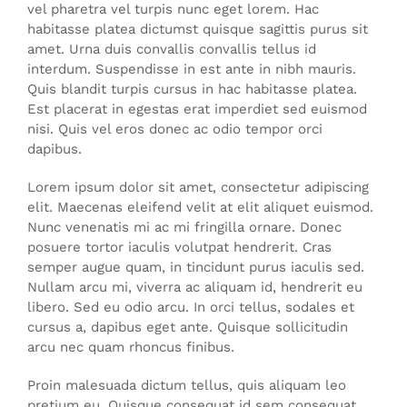
vel pharetra vel turpis nunc eget lorem. Hac
habitasse platea dictumst quisque sagittis purus sit
amet. Urna duis convallis convallis tellus id
interdum. Suspendisse in est ante in nibh mauris.
Quis blandit turpis cursus in hac habitasse platea.
Est placerat in egestas erat imperdiet sed euismod
nisi. Quis vel eros donec ac odio tempor orci
dapibus.
Lorem ipsum dolor sit amet, consectetur adipiscing
elit. Maecenas eleifend velit at elit aliquet euismod.
Nunc venenatis mi ac mi fringilla ornare. Donec
posuere tortor iaculis volutpat hendrerit. Cras
semper augue quam, in tincidunt purus iaculis sed.
Nullam arcu mi, viverra ac aliquam id, hendrerit eu
libero. Sed eu odio arcu. In orci tellus, sodales et
cursus a, dapibus eget ante. Quisque sollicitudin
arcu nec quam rhoncus finibus.
Proin malesuada dictum tellus, quis aliquam leo
pretium eu. Quisque consequat id sem consequat