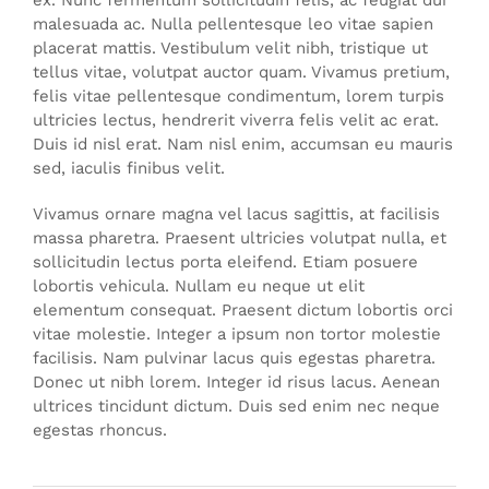
ex. Nunc fermentum sollicitudin felis, ac feugiat dui
malesuada ac. Nulla pellentesque leo vitae sapien
placerat mattis. Vestibulum velit nibh, tristique ut
tellus vitae, volutpat auctor quam. Vivamus pretium,
felis vitae pellentesque condimentum, lorem turpis
ultricies lectus, hendrerit viverra felis velit ac erat.
Duis id nisl erat. Nam nisl enim, accumsan eu mauris
sed, iaculis finibus velit.
Vivamus ornare magna vel lacus sagittis, at facilisis
massa pharetra. Praesent ultricies volutpat nulla, et
sollicitudin lectus porta eleifend. Etiam posuere
lobortis vehicula. Nullam eu neque ut elit
elementum consequat. Praesent dictum lobortis orci
vitae molestie. Integer a ipsum non tortor molestie
facilisis. Nam pulvinar lacus quis egestas pharetra.
Donec ut nibh lorem. Integer id risus lacus. Aenean
ultrices tincidunt dictum. Duis sed enim nec neque
egestas rhoncus.